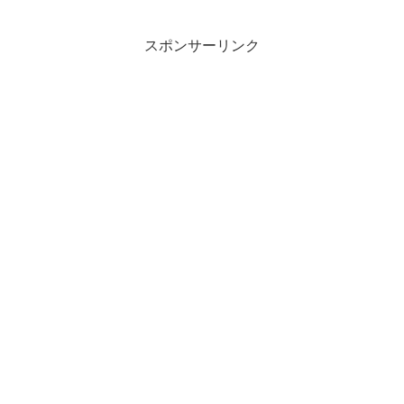
す。しかも今回は、江戸切子で有名な華
梢さんの江戸切子で飲むことができるん
だとか。また女利き酒...
スポンサーリンク