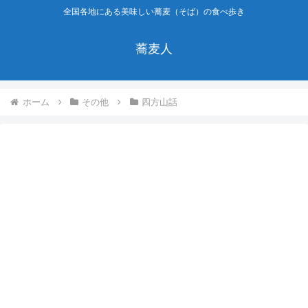
全国各地にある美味しい蕎麦（そば）の食べ歩き
蕎麦人
ホーム
その他
四方山話