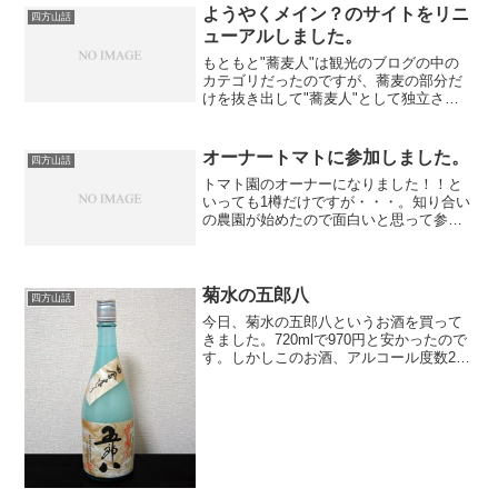
ようやくメイン？のサイトをリニ
四方山話
ューアルしました。
もともと"蕎麦人"は観光のブログの中の
カテゴリだったのですが、蕎麦の部分だ
けを抜き出して"蕎麦人"として独立させ
たんです。そしたら観光ブログの方はす
っかり下火に・・・。今回思い切ってサ
イト名も変えてリニューアルです！
オーナートマトに参加しました。
四方山話
トマト園のオーナーになりました！！と
いっても1樽だけですが・・・。知り合い
の農園が始めたので面白いと思って参加
してみました。収穫されると＋αを付けて
送ってくれるそうです。
菊水の五郎八
四方山話
今日、菊水の五郎八というお酒を買って
きました。720mlで970円と安かったので
す。しかしこのお酒、アルコール度数21
度と高い。そして濁り酒。甘めで酸味が
あって口に含むと舌がピリピリとしま
す。安いのに（失礼）美味いです。