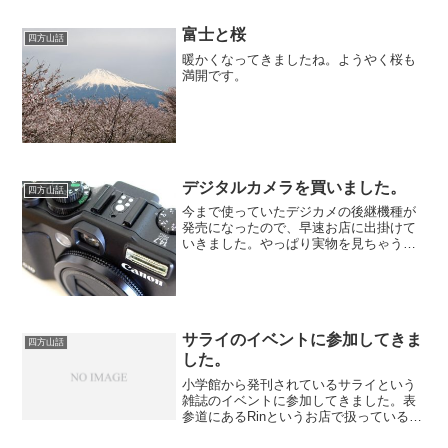
富士と桜
四方山話
暖かくなってきましたね。ようやく桜も
満開です。
デジタルカメラを買いました。
四方山話
今まで使っていたデジカメの後継機種が
発売になったので、早速お店に出掛けて
いきました。やっぱり実物を見ちゃうと
欲しくなりますね。
サライのイベントに参加してきま
四方山話
した。
小学館から発刊されているサライという
雑誌のイベントに参加してきました。表
参道にあるRinというお店で扱っている日
本酒の利き酒・試飲会のイベントなんで