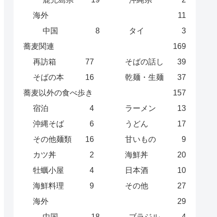
海外
11
中国
8
タイ
3
蕎麦関連
169
再訪箱
77
そばの話し
39
そばの本
16
乾麺・生麺
37
蕎麦以外の食べ歩き
157
宿泊
4
ラーメン
13
沖縄そば
6
うどん
17
その他麺類
16
甘いもの
9
カツ丼
2
海鮮丼
20
牡蠣小屋
4
日本酒
10
海鮮料理
9
その他
27
海外
29
中国
18
ブラジル
4