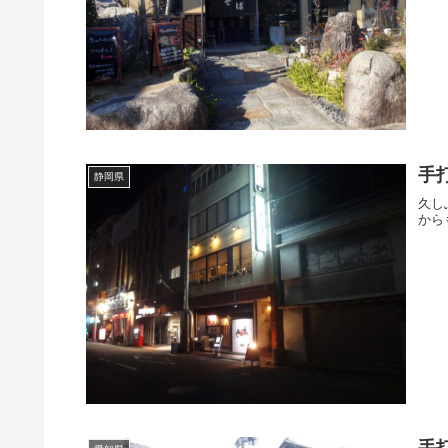
手打
静岡県
久し
から
手