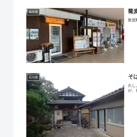
蕎
福井県
敦賀
そ
石川県
久し
が、