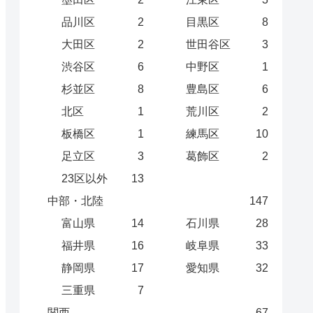
品川区
2
目黒区
8
大田区
2
世田谷区
3
渋谷区
6
中野区
1
杉並区
8
豊島区
6
北区
1
荒川区
2
板橋区
1
練馬区
10
足立区
3
葛飾区
2
23区以外
13
中部・北陸
147
富山県
14
石川県
28
福井県
16
岐阜県
33
静岡県
17
愛知県
32
三重県
7
関西
67