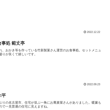
2022.12.22
食事処 範丈亭
れ、おかき等を作っている竹新製菓さん運営のお食事処。セットメニュ
盛りが良くて嬉しいです。
2022.09.23
ぶ平
ぶりの名古屋市、住宅が並ぶ一角にお蕎麦屋さんがありました。暖簾も
ので一見普通の住宅に見えますね。