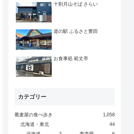
十割月山そば さらい
道の駅 ふるさと豊田
お食事処 範丈亭
カテゴリー
蕎麦屋の食べ歩き
1,058
北海道・東北
44
北海道
2
青森県
6