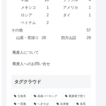
メキシコ
1
アメリカ
1
ロシア
2
タイ
1
ベトナム
2
その他
57
山菜・茸採り
28
四方山話
29
蕎麦人について
蕎麦人へのお問い合せ
タグクラウド
立食系
高速パーキング
蕎麦屋で憩う
一茶庵
へぎそば
在来種
泉系