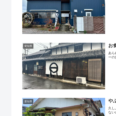
お
愛知県
あら
ーの
や
愛知県
久し
ない