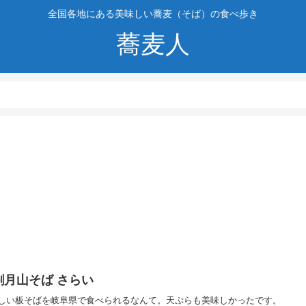
全国各地にある美味しい蕎麦（そば）の食べ歩き
蕎麦人
割月山そば さらい
しい板そばを岐阜県で食べられるなんて。天ぷらも美味しかったです。