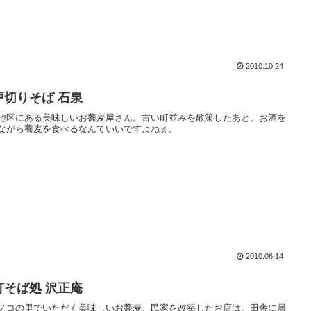
2010.10.24
戸切りそば 石泉
地区にある美味しいお蕎麦屋さん。古い町並みを散策したあと、お酒を
ながら蕎麦を食べるなんていいですよねぇ。
2010.06.14
打そば処 沢正庵
ノコの里でいただく美味しいお蕎麦。民家を改築したお店は、田舎に帰