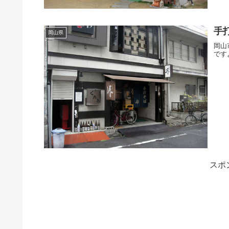
手
岡山県
岡山
です
スポ