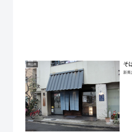
そ
岡山県
新蕎