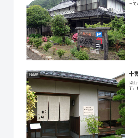
って
十
岡山県
岡山
す。