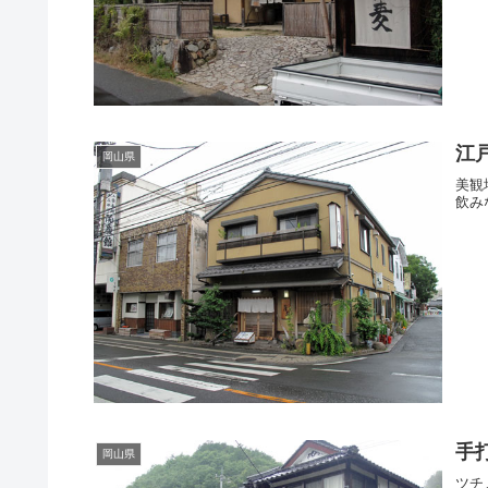
江
岡山県
美観
飲み
手
岡山県
ツチ