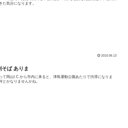
きた気分になります。
2010.06.13
割そば ありま
って岡山I.C.から市内に来ると、津島運動公園あたりで渋滞になりま
何とかなりませんかね。