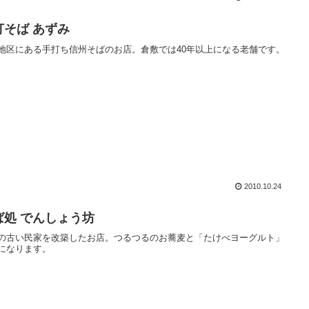
打そば あずみ
地区にある手打ち信州そばのお店。倉敷では40年以上になる老舗です。
2010.10.24
ば処 でんしょう坊
の古い民家を改築したお店。つるつるのお蕎麦と「たけべヨーグルト」
になります。