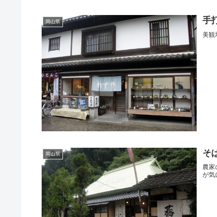
手
岡山県
美観
そ
岡山県
農家
が気