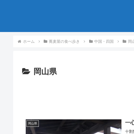
ホーム
蕎麦屋の食べ歩き
中国・四国
岡
岡山県
一
岡山県
十割