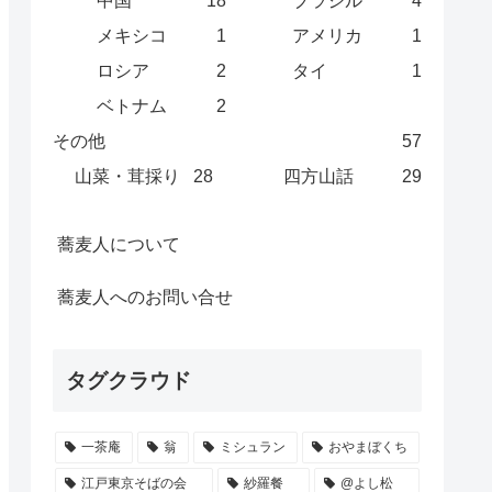
中国
18
ブラジル
4
メキシコ
1
アメリカ
1
ロシア
2
タイ
1
ベトナム
2
その他
57
山菜・茸採り
28
四方山話
29
蕎麦人について
蕎麦人へのお問い合せ
タグクラウド
一茶庵
翁
ミシュラン
おやまぼくち
江戸東京そばの会
紗羅餐
@よし松