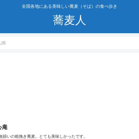
全国各地にある美味しい蕎麦（そば）の食べ歩き
蕎麦人
山県
心庵
無篩いの粗挽き蕎麦。とても美味しかったです。