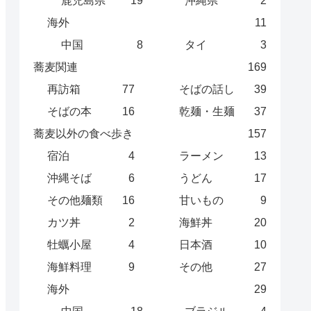
鹿児島県
19
沖縄県
2
海外
11
中国
8
タイ
3
蕎麦関連
169
再訪箱
77
そばの話し
39
そばの本
16
乾麺・生麺
37
蕎麦以外の食べ歩き
157
宿泊
4
ラーメン
13
沖縄そば
6
うどん
17
その他麺類
16
甘いもの
9
カツ丼
2
海鮮丼
20
牡蠣小屋
4
日本酒
10
海鮮料理
9
その他
27
海外
29