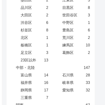
墨田区
2
江東区
3
品川区
2
目黒区
8
大田区
2
世田谷区
3
渋谷区
6
中野区
1
杉並区
8
豊島区
6
北区
1
荒川区
2
板橋区
1
練馬区
10
足立区
3
葛飾区
2
23区以外
13
中部・北陸
147
富山県
14
石川県
28
福井県
16
岐阜県
33
静岡県
17
愛知県
32
三重県
7