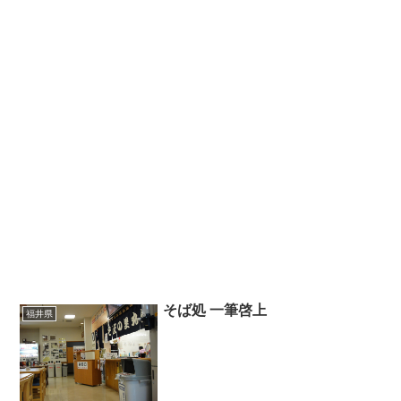
そば処 一筆啓上
福井県