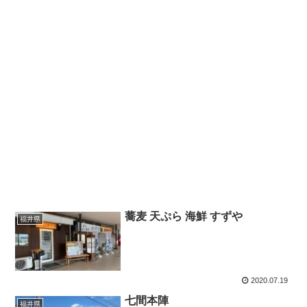
蕎麦 天ぷら 海鮮 すずや
福井県
2020.07.19
七間本陣
福井県