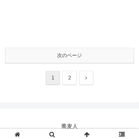
次のページ
次
1
2
へ
蕎麦人
© 2003-2026 蕎麦人.