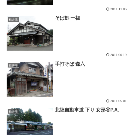
2011.11.06
そば処 一福
福井県
2011.06.19
手打そば 森六
福井県
2011.05.01
北陸自動車道 下り 女形谷P.A.
福井県