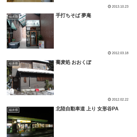
2013.10.23
手打ちそば 夢庵
福井県
2012.03.18
蕎麦処 おおくぼ
福井県
2012.02.22
北陸自動車道 上り 女形谷PA
福井県