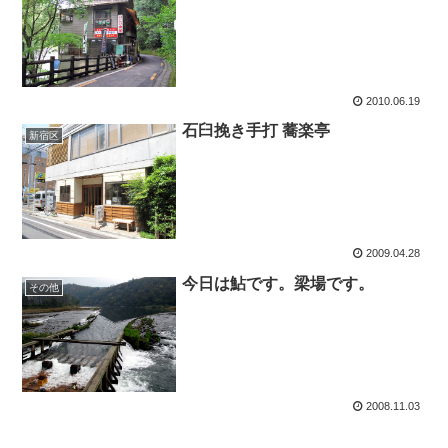
2010.06.19
石臼挽き手打 蕎楽亭
新宿区
2009.04.28
今日は鮎です。梁場です。
その他
2008.11.03