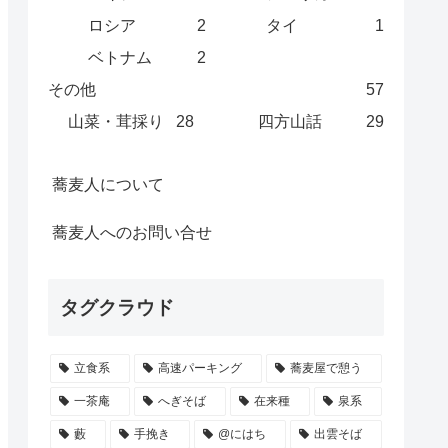
ロシア
2
タイ
1
ベトナム
2
その他
57
山菜・茸採り
28
四方山話
29
蕎麦人について
蕎麦人へのお問い合せ
タグクラウド
立食系
高速パーキング
蕎麦屋で憩う
一茶庵
へぎそば
在来種
泉系
藪
手挽き
@にはち
出雲そば