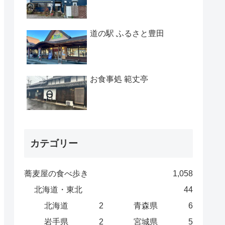
道の駅 ふるさと豊田
お食事処 範丈亭
カテゴリー
蕎麦屋の食べ歩き
1,058
北海道・東北
44
北海道
2
青森県
6
岩手県
2
宮城県
5