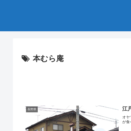
本むら庵
江
長野県
オヤ
が食