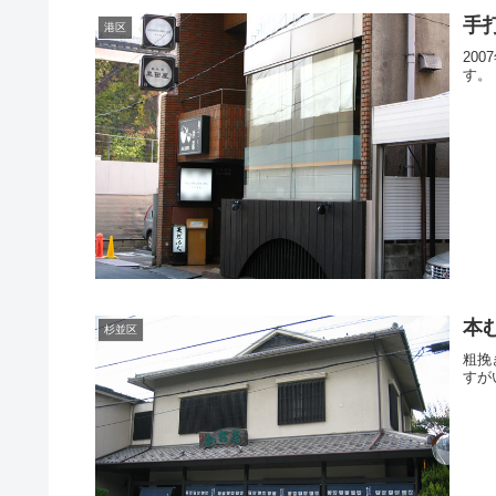
手打
港区
20
す。
本
杉並区
粗挽
すが