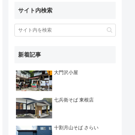
サイト内検索
新着記事
大門沢小屋
七兵衛そば 東根店
十割月山そば さらい