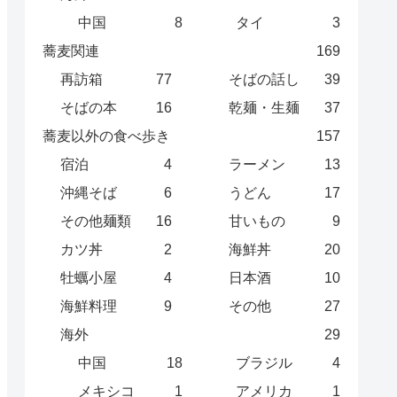
中国
8
タイ
3
蕎麦関連
169
再訪箱
77
そばの話し
39
そばの本
16
乾麺・生麺
37
蕎麦以外の食べ歩き
157
宿泊
4
ラーメン
13
沖縄そば
6
うどん
17
その他麺類
16
甘いもの
9
カツ丼
2
海鮮丼
20
牡蠣小屋
4
日本酒
10
海鮮料理
9
その他
27
海外
29
中国
18
ブラジル
4
メキシコ
1
アメリカ
1