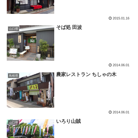
2015.01.16
そば処 田波
山口県
2014.06.01
農家レストラン ちしゃの木
島根県
2014.06.01
いろり山賊
山口県