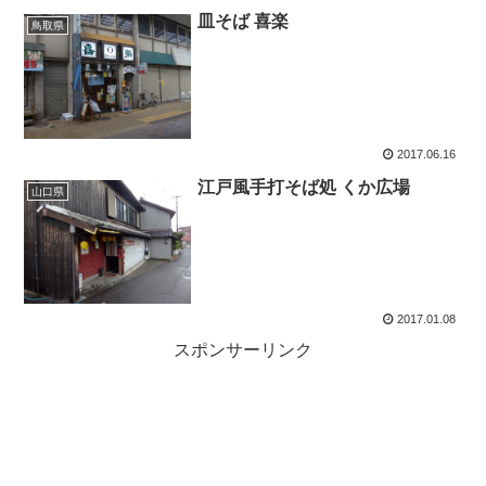
皿そば 喜楽
鳥取県
2017.06.16
江戸風手打そば処 くか広場
山口県
2017.01.08
スポンサーリンク