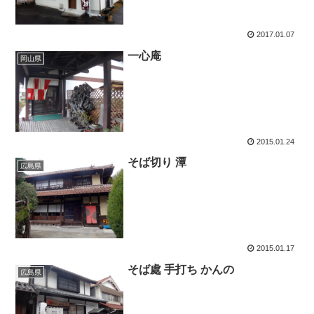
2017.01.07
一心庵
岡山県
2015.01.24
そば切り 潭
広島県
2015.01.17
そば處 手打ち かんの
広島県