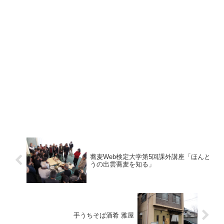
蕎麦Web検定大学第5回課外講座「ほんと
うの出雲蕎麦を知る」
手うちそば酒肴 雅屋