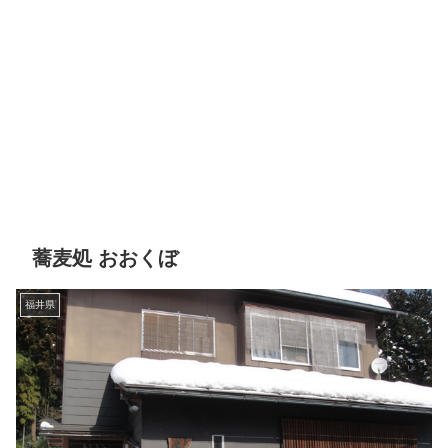
蕎麦処 おおくぼ
福井県