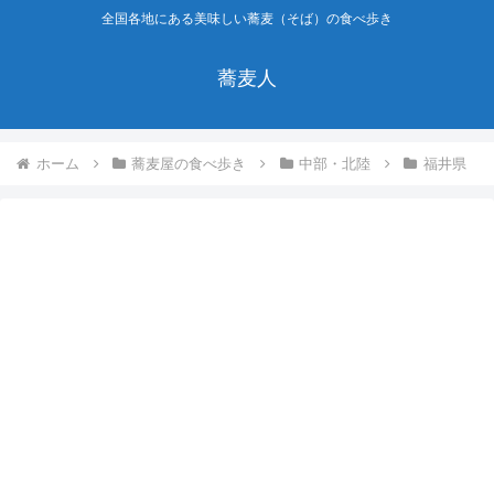
全国各地にある美味しい蕎麦（そば）の食べ歩き
蕎麦人
ホーム
蕎麦屋の食べ歩き
中部・北陸
福井県