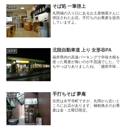
そば処 一筆啓上
福井県
丸岡城の入り口にあるお土産物屋さんに
併設されたお店。手打ちのお蕎麦を提供
していますよ。
北陸自動車道 上り 女形谷PA
福井県
福井県内の高速パーキングで辛味大根を
使った蕎麦が無いのが不思議でした。で
もやっぱりありましたね、「越前辛味大
根おろしそば」。
手打ちそば 夢庵
福井県
住所は永平寺町ですが、丸岡から近いと
ころにお店があります。極粗挽きのお蕎
麦は金・土曜日限定。