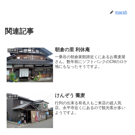
marsh
関連記事
朝倉の里 利休庵
福井県
一乗谷の朝倉家館跡近くにあるお蕎麦屋
さん。数年前にソフトバンクのCMのロケ
地にもなったそうですよ。
けんぞう 蕎麦
福井県
行列の出来る有名人もご来店の超人気
店。永平寺近くにあるので観光客が多い
ようですよ。