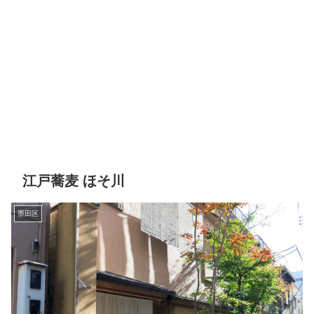
江戸蕎麦 ほそ川
墨田区