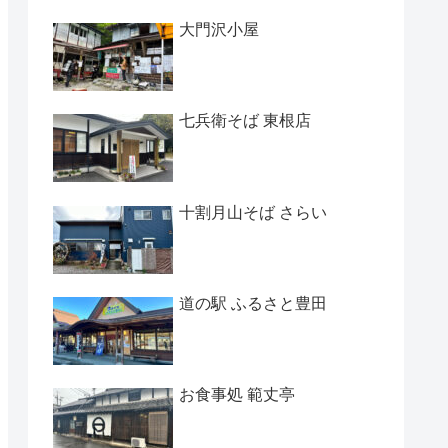
大門沢小屋
七兵衛そば 東根店
十割月山そば さらい
道の駅 ふるさと豊田
お食事処 範丈亭