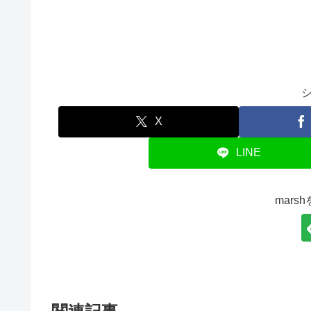
X
LINE
mars