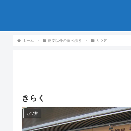
ホーム
蕎麦以外の食べ歩き
カツ丼
きらく
カツ丼