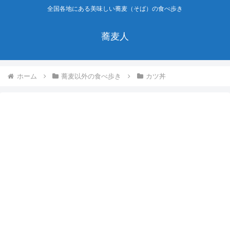
全国各地にある美味しい蕎麦（そば）の食べ歩き
蕎麦人
ホーム
蕎麦以外の食べ歩き
カツ丼