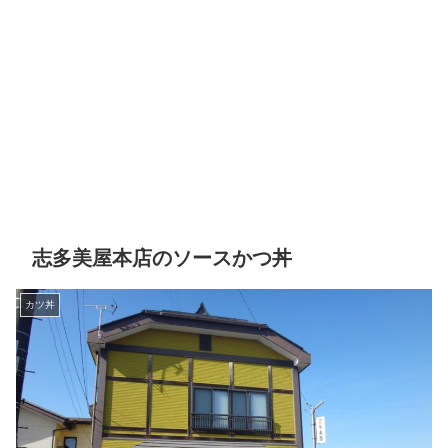
志多美屋本店のソースかつ丼
カツ丼