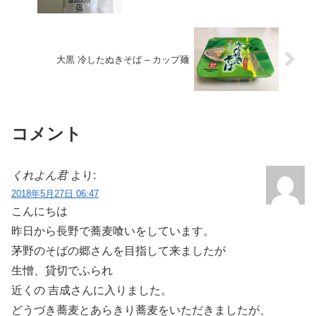
大黒 冷したぬきそば – カップ麺
コメント
くれよん君
より:
2018年5月27日 06:47
こんにちは
昨日から長野で蕎麦喰いをしています。
茅野のそばの郷さんを目指して来ましたが
生憎、貸切でふられ
近くの 吉成さんに入りました。
どうづき蕎麦とあらきり蕎麦をいただきましたが、