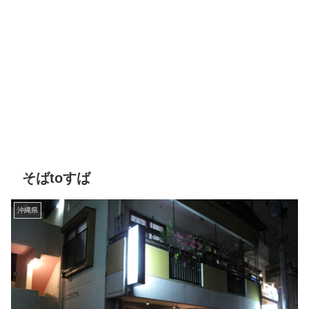
そばtoすば
沖縄県