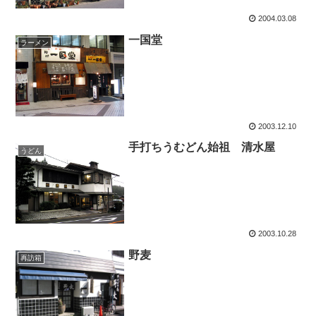
2004.03.08
一国堂
ラーメン
2003.12.10
手打ちうむどん始祖 清水屋
うどん
2003.10.28
野麦
再訪箱