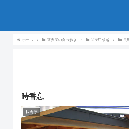
ホーム
蕎麦屋の食べ歩き
関東甲信越
長
時香忘
長野県