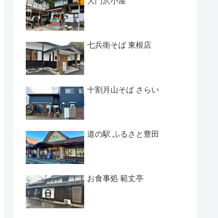
大門沢小屋
七兵衛そば 東根店
十割月山そば さらい
道の駅 ふるさと豊田
お食事処 範丈亭