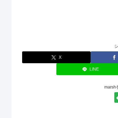
X
LINE
mars