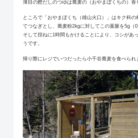
薄目の鰹だしのつゆは蕎麦の（おやまぼくちの）香
ところで「おやまぼくち（雄山火口）」はキク科の
てつなぎとし、蕎麦粉2kgに対してこの葉脈を5g（0
そして捏ねに1時間もかけることにより、コシがあ
うです。
帰り際にレジでいつだったら小千谷蕎麦を食べられ