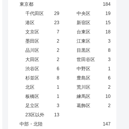
東京都
184
千代田区
29
中央区
19
港区
23
新宿区
15
文京区
7
台東区
18
墨田区
2
江東区
3
品川区
2
目黒区
8
大田区
2
世田谷区
3
渋谷区
6
中野区
1
杉並区
8
豊島区
6
北区
1
荒川区
2
板橋区
1
練馬区
10
足立区
3
葛飾区
2
23区以外
13
中部・北陸
147