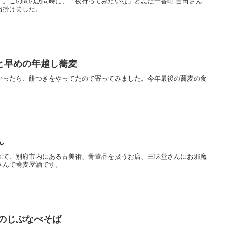
す。この間の訪問時に、「夜行ってみたいな」と思た一番町 吉田さん
出掛けました。
と早めの年越し蕎麦
かったら、餅つきをやってたので寄ってみました。今年最後の蕎麦の食
ん
れて、別府市内にある古美術、骨董品を扱うお店、三昧堂さんにお邪魔
さんで蕎麦屋酒です。
」のじぶなべそば