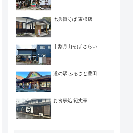
七兵衛そば 東根店
十割月山そば さらい
道の駅 ふるさと豊田
お食事処 範丈亭