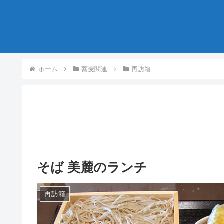
ホーム
蕎麦関連
再訪箱
そば 美麓のランチ
再訪箱