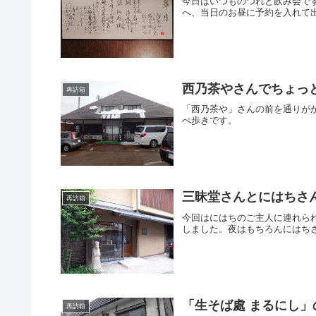
今日はいつものつれと飲み会で
へ、当日のお昼に予約を入れて
西乃茶やさんでちょっ
再訪箱
「西乃茶や」さんの前を通りが
べ歩きです。
三昧堂さんとにはちさ
再訪箱
今回はにはちのご主人に連れら
しました。夜はもちろんにはち
「生そば處 まるにし
再訪箱