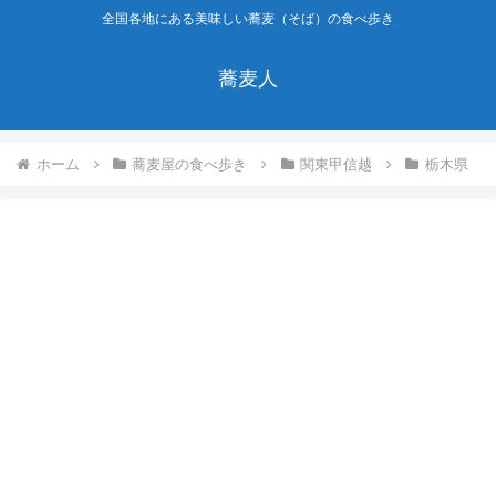
全国各地にある美味しい蕎麦（そば）の食べ歩き
蕎麦人
ホーム
蕎麦屋の食べ歩き
関東甲信越
栃木県