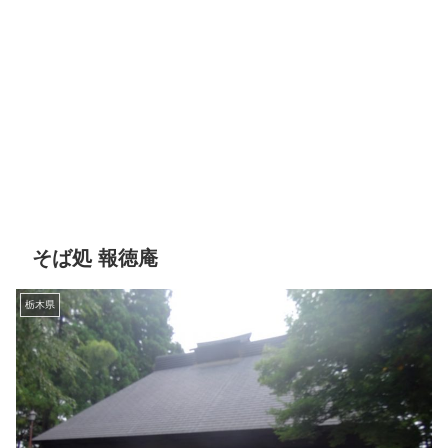
そば処 報徳庵
栃木県