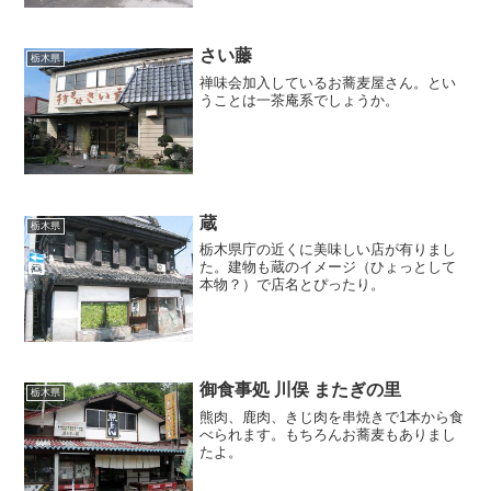
さい藤
栃木県
禅味会加入しているお蕎麦屋さん。とい
うことは一茶庵系でしょうか。
蔵
栃木県
栃木県庁の近くに美味しい店が有りまし
た。建物も蔵のイメージ（ひょっとして
本物？）で店名とぴったり。
御食事処 川俣 またぎの里
栃木県
熊肉、鹿肉、きじ肉を串焼きで1本から食
べられます。もちろんお蕎麦もありまし
たよ。