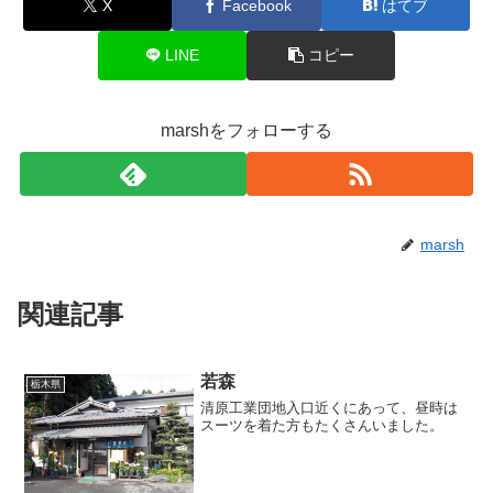
X
Facebook
はてブ
LINE
コピー
marshをフォローする
marsh
関連記事
若森
栃木県
清原工業団地入口近くにあって、昼時は
スーツを着た方もたくさんいました。