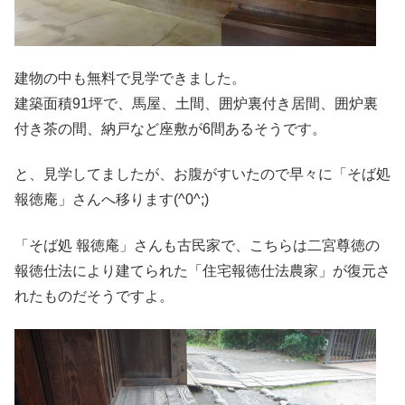
建物の中も無料で見学できました。
建築面積91坪で、馬屋、土間、囲炉裏付き居間、囲炉裏
付き茶の間、納戸など座敷が6間あるそうです。
と、見学してましたが、お腹がすいたので早々に「そば処
報徳庵」さんへ移ります(^0^;)
「そば処 報徳庵」さんも古民家で、こちらは二宮尊徳の
報徳仕法により建てられた「住宅報徳仕法農家」が復元さ
れたものだそうですよ。