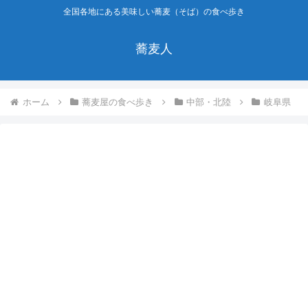
全国各地にある美味しい蕎麦（そば）の食べ歩き
蕎麦人
ホーム
蕎麦屋の食べ歩き
中部・北陸
岐阜県