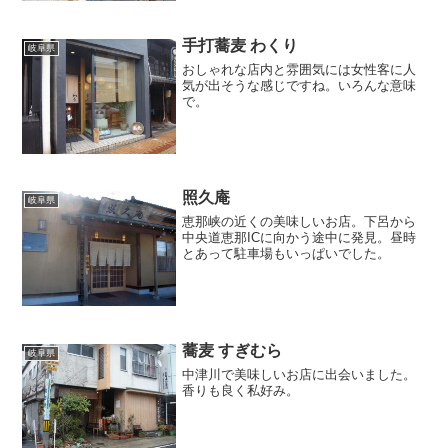
手打蕎麦 わくり
岐阜県
おしゃれな店内と雰囲気には女性客に人
気が出そうな感じですね。いろんな意味
で。
照久庵
岐阜県
恵那峡の近くの美味しいお店。下呂から
中央道恵那ICに向かう途中に発見。昼時
とあって駐車場もいっぱいでした。
蕎麦 すぎむら
岐阜県
中津川で美味しいお店に出会いました。
香りも良く私好み。