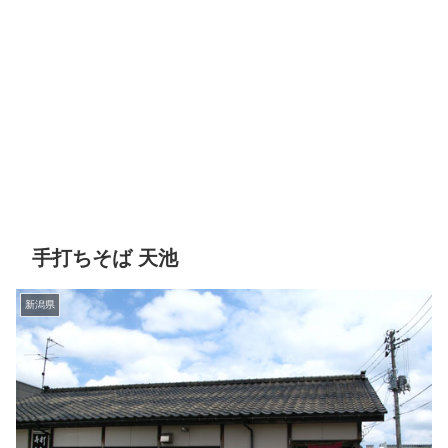
手打ちそば 天池
新潟県