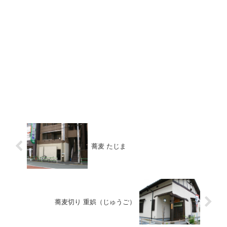
蕎麦 たじま
蕎麦切り 重娯（じゅうご）