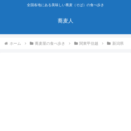
全国各地にある美味しい蕎麦（そば）の食べ歩き
蕎麦人
ホーム
蕎麦屋の食べ歩き
関東甲信越
新潟県