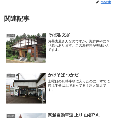
marsh
関連記事
そば処 文ざ
新潟県
お蕎麦屋さんなのですが、海鮮丼やにぎ
り鮨もあります。この海鮮丼が美味いん
ですよ。
かけそば つかだ
新潟県
土曜日の10時半頃に入ったのに、すでに
席は半分以上埋まってる！超人気店で
す。
関越自動車道 上り 山谷P.A.
新潟県