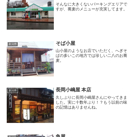
そんなに大きくないパーキングエリアで
すが、蕎麦のメニューが充実してます。
そば小屋
新潟県
山小屋のようなお店でいただく、へぎそ
ばの多いこの地方では珍しい二八のお蕎
麦。
長岡小嶋屋 本店
新潟県
久しぶりに長岡小嶋屋さんにやってきま
した。実に十数年ぶり！？もう以前の味
の記憶はありませんね。
角屋