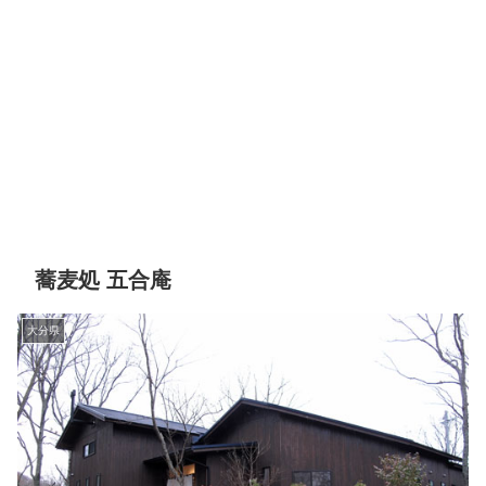
蕎麦処 五合庵
大分県