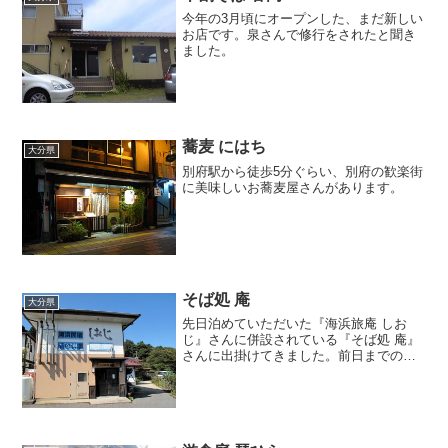
今年の3月頃にオープンした、まだ新しい
お店です。泉さんで修行をされたと聞き
ました。
蕎麦 にはち
大分県
別府駅から徒歩5分ぐらい、別府の歓楽街
に美味しいお蕎麦屋さんがあります。
そば処 庵
大分県
先日泊めていただいた『海浜旅庵 しお
じ』さんに併設されている『そば処 庵』
さんに出掛けてきました。前日までの予
約制です。