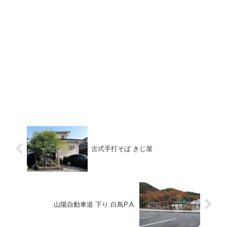
古式手打そば きじ屋
山陽自動車道 下り 白鳥P.A.