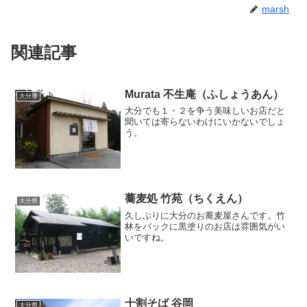
marsh
関連記事
Murata 不生庵（ふしょうあん）
大分県
大分でも１・２を争う美味しいお店だと
聞いては寄らないわけにいかないでしょ
う。
蕎麦処 竹苑（ちくえん）
大分県
久しぶりに大分のお蕎麦屋さんです。竹
林をバックに黒塗りのお店は雰囲気がい
いですね。
十割そば 谷岡
大分県