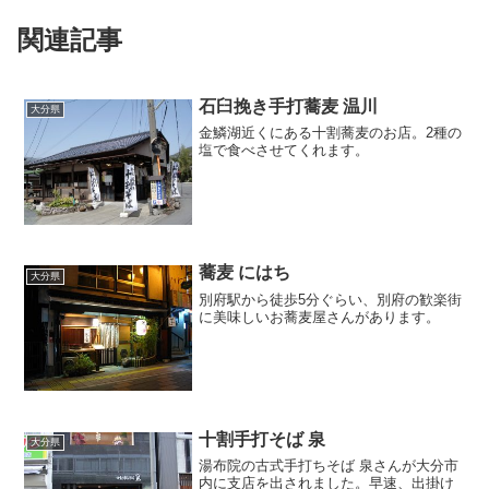
関連記事
石臼挽き手打蕎麦 温川
大分県
金鱗湖近くにある十割蕎麦のお店。2種の
塩で食べさせてくれます。
蕎麦 にはち
大分県
別府駅から徒歩5分ぐらい、別府の歓楽街
に美味しいお蕎麦屋さんがあります。
十割手打そば 泉
大分県
湯布院の古式手打ちそば 泉さんが大分市
内に支店を出されました。早速、出掛け