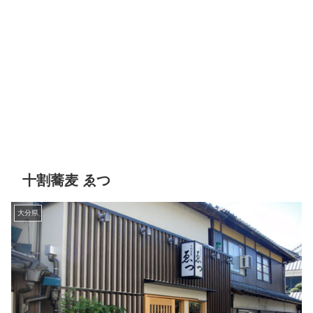
十割蕎麦 ゑつ
大分県