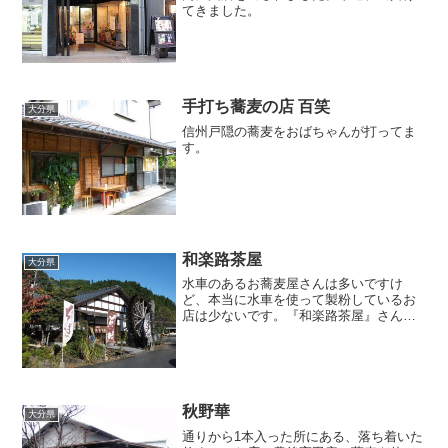
てきました。
手打ち蕎麦の店 百笑
大分県
信州戸隠の蕎麦をおばちゃんが打ってま
す。
和楽路茶屋
大分県
水車のあるお蕎麦屋さんは多いですけ
ど、本当に水車を使って製粉しているお
店は少ないです。『和楽路茶屋』さんで
は水車を使って製粉してましたよ。
秋野華
大分県
通りから1本入った所にある、落ち着いた