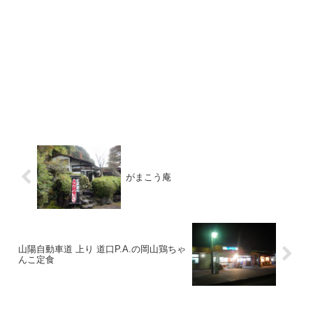
がまこう庵
山陽自動車道 上り 道口P.A.の岡山鶏ちゃ
んこ定食