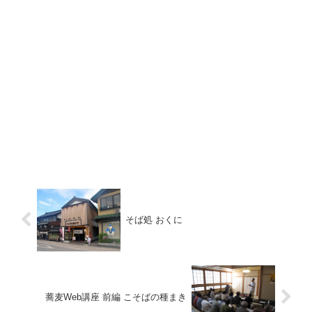
そば処 おくに
蕎麦Web講座 前編 こそばの種まき