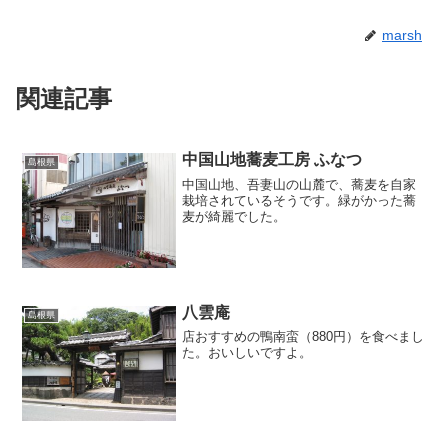
marsh
関連記事
中国山地蕎麦工房 ふなつ
島根県
中国山地、吾妻山の山麓で、蕎麦を自家
栽培されているそうです。緑がかった蕎
麦が綺麗でした。
八雲庵
島根県
店おすすめの鴨南蛮（880円）を食べまし
た。おいしいですよ。