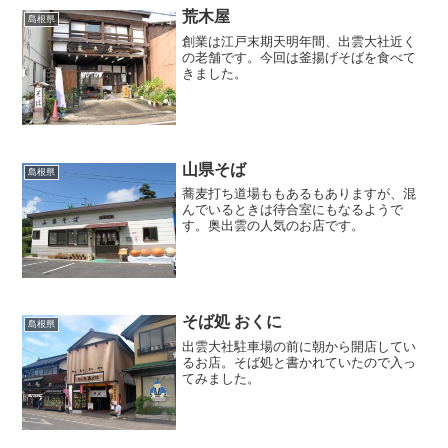
荒木屋
島根県
創業は江戸末期天明年間、出雲大社近く
の老舗です。今回は釜揚げそばを食べて
きました。
山県そば
島根県
蕎麦打ち道場ももあるもありますが、混
んでいるときは待合室にもなるようで
す。奥出雲の人気のお店です。
そば処 おくに
島根県
出雲大社駐車場の前に朝から開店してい
るお店。そば処と書かれていたので入っ
てみました。