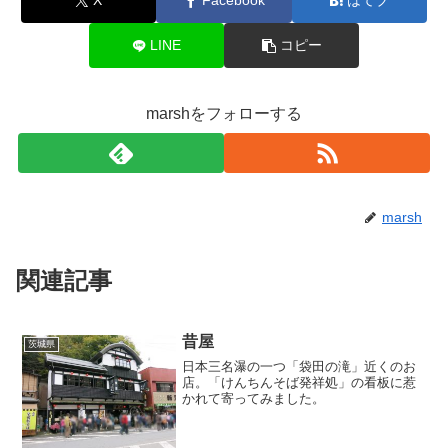
X
Facebook
はてブ
LINE
コピー
marshをフォローする
marsh
関連記事
昔屋
茨城県
日本三名瀑の一つ「袋田の滝」近くのお
店。「けんちんそば発祥処」の看板に惹
かれて寄ってみました。