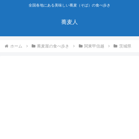
全国各地にある美味しい蕎麦（そば）の食べ歩き
蕎麦人
ホーム
蕎麦屋の食べ歩き
関東甲信越
茨城県