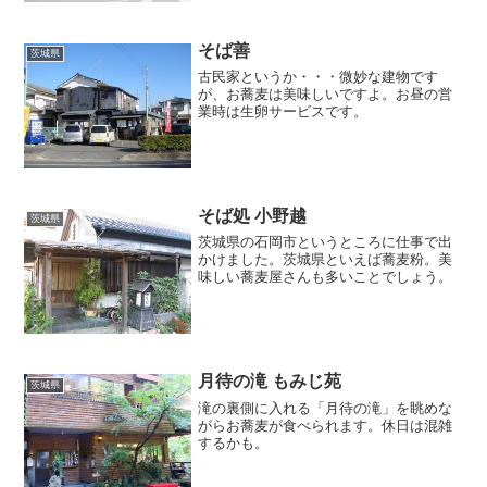
そば善
茨城県
古民家というか・・・微妙な建物です
が、お蕎麦は美味しいですよ。お昼の営
業時は生卵サービスです。
そば処 小野越
茨城県
茨城県の石岡市というところに仕事で出
かけました。茨城県といえば蕎麦粉。美
味しい蕎麦屋さんも多いことでしょう。
月待の滝 もみじ苑
茨城県
滝の裏側に入れる「月待の滝」を眺めな
がらお蕎麦が食べられます。休日は混雑
するかも。