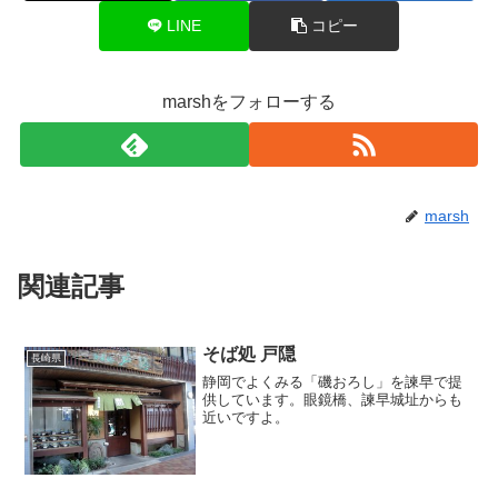
LINE
コピー
marshをフォローする
marsh
関連記事
そば処 戸隠
長崎県
静岡でよくみる「磯おろし」を諫早で提
供しています。眼鏡橋、諫早城址からも
近いですよ。