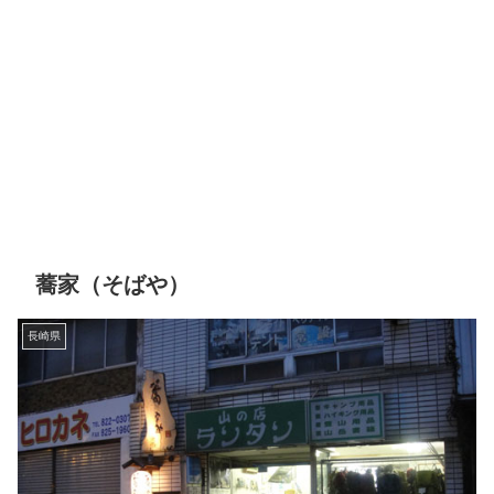
蕎家（そばや）
長崎県