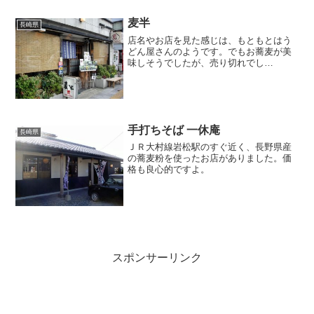
麦半
長崎県
店名やお店を見た感じは、もともとはう
どん屋さんのようです。でもお蕎麦が美
味しそうでしたが、売り切れでし
た。。。仕方なくうどんを食べること
に・・・。
手打ちそば 一休庵
長崎県
ＪＲ大村線岩松駅のすぐ近く、長野県産
の蕎麦粉を使ったお店がありました。価
格も良心的ですよ。
スポンサーリンク