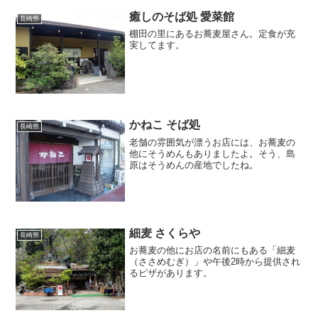
癒しのそば処 愛菜館
長崎県
棚田の里にあるお蕎麦屋さん。定食が充
実してます。
かねこ そば処
長崎県
老舗の雰囲気が漂うお店には、お蕎麦の
他にそうめんもありましたよ。そう、島
原はそうめんの産地でしたね。
細麦 さくらや
長崎県
お蕎麦の他にお店の名前にもある「細麦
（ささめむぎ）」や午後2時から提供され
るピザがあります。