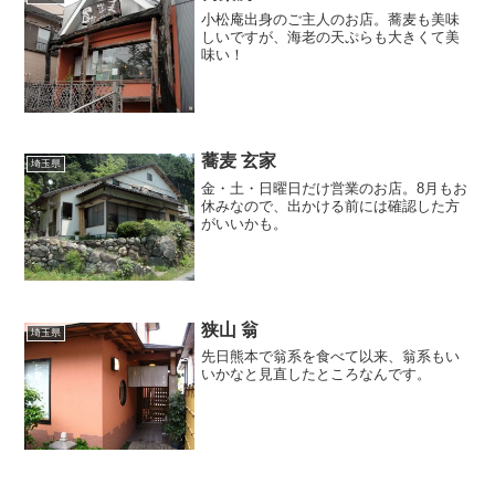
小松庵出身のご主人のお店。蕎麦も美味
しいですが、海老の天ぷらも大きくて美
味い！
蕎麦 玄家
埼玉県
金・土・日曜日だけ営業のお店。8月もお
休みなので、出かける前には確認した方
がいいかも。
狭山 翁
埼玉県
先日熊本で翁系を食べて以来、翁系もい
いかなと見直したところなんです。