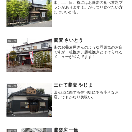
水、土、日、祝にはお蕎麦の食べ放題プ
ランがありますよ。がっつり食べたい方
にはいいかも。
蕎麦 さいとう
埼玉県
街のお蕎麦屋さんのような雰囲気のお店
ですが、粗挽き、超粗挽きとそそられる
メニューが並んでます！
三たて蕎麦 やじま
埼玉県
田んぼに面する住宅街にある小さなお
店。でもかなり美味い。
蕎楽房 一邑
埼玉県