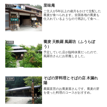
里味庵
佐賀県
ご主人が5年以上の歳月をかけて交配した
蕎麦が食べられます。全国各地の蕎麦も
仕入れているようなので再訪して食べ比
べてみたいものです。。。
蕎麦 天麩羅 風羅坊（ふうらぼ
佐賀県
う）
予定していた店が臨時休業だったので、
風羅坊さんにお邪魔しました。
そばの芽料理とそばの店 木漏れ
佐賀県
陽
農園直営のお蕎麦屋さんです。蕎麦の芽
を使った料理のコースがおすすめ。