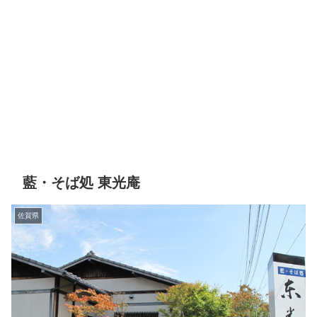
藍・そば処 東光庵
佐賀県