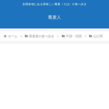
全国各地にある美味しい蕎麦（そば）の食べ歩き
蕎麦人
ホーム
蕎麦屋の食べ歩き
中国・四国
山口県