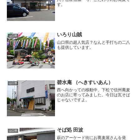
す。
いろり山賊
山口県
山口県の超人気店？なんと手打ちの二八
も提供しています。
碧水庵 （へきすいあん）
山口県
西へ向かっての移動中、下松で信州蕎麦
のお店に寄ってみました。今日は瓦そば
じゃないですよ。
そば処 田波
山口県
萩のアーケード街にお蕎麦屋さんを発