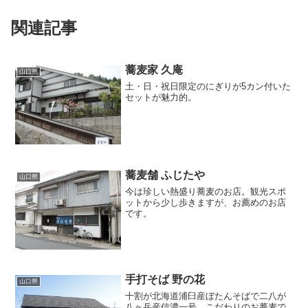
関連記事
蕎麦家 久庵
山口県
土・日・祝日限定のにぎりが5カン付いた
セットが魅力的。
蕎麦舗 ふじたや
山口県
今は珍しい熱盛り蕎麦のお店。観光スポ
ットから少し歩きますが、お薦めのお店
です。
手打そば 野の花
山口県
十割が北海道浦臼産ぼたんそばで二八が
八ヶ岳産信濃一号、こだわりのお蕎麦で