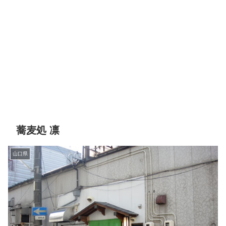
蕎麦処 凛
山口県