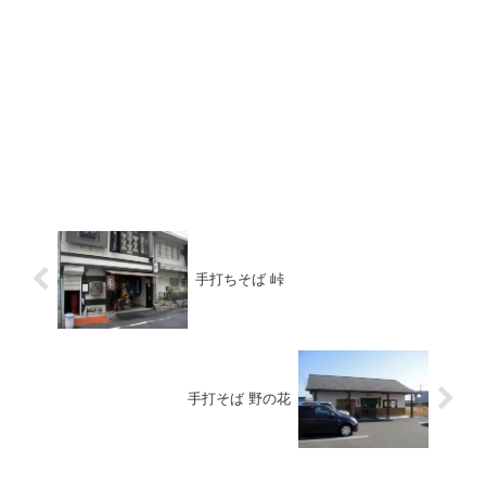
手打ちそば 峠
手打そば 野の花